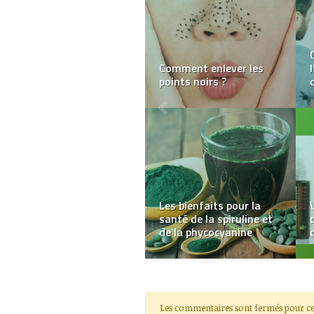
La broméline et ses
effets bénéfiques pour
notre organisme
Effets secondaires
courants du diabète
Les commentaires sont fermés pour ce