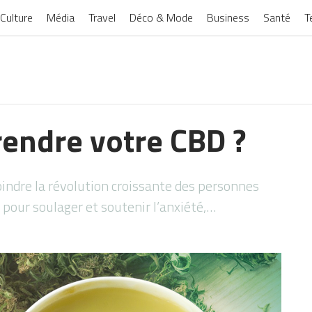
Culture
Média
Travel
Déco & Mode
Business
Santé
T
endre votre CBD ?
oindre la révolution croissante des personnes
) pour soulager et soutenir l’anxiété,…