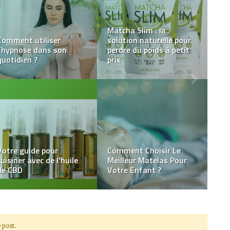
5 choses à essayer
quand l’acné ne
Thérapie au laser pour
disparaîtra pas
arrêter de fumer
Les nombreux
Quels sont les services
avantages pour la santé
proposés par SOS
du NMN
Ambulance ?
 post.