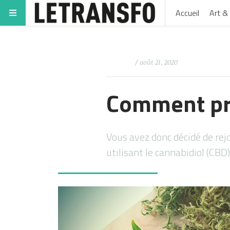
Accueil
Art & 
/ août 21, 2020
Comment pr
Vous avez donc décidé de rej
utilisant le cannabidiol (CBD