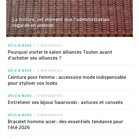
La toiture, cet élément que l’administration
regarde en premier
DÉCO & MODE
1 MOISDEPUIS
Pourquoi visiter le salon alliances Toulon avant
d’acheter ses alliances ?
DÉCO & MODE
3 MOISDEPUIS
Ceinture pour femme : accessoire mode indispensable
pour styliser vos looks
DÉCO & MODE
3 MOISDEPUIS
Entretenir ses bijoux Swarovski : astuces et conseils
DÉCO & MODE
3 MOISDEPUIS
Bracelet homme acier : des essentiels tendance pour
l’été 2026