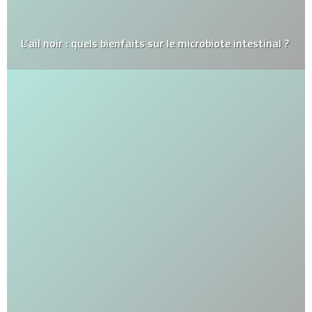
L’ail noir : quels bienfaits sur le microbiote intestinal ?