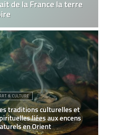
it de la France la terre
ire
ART & CULTURE
es traditions culturelles et
pirituelles liées aux encens
aturels en Orient