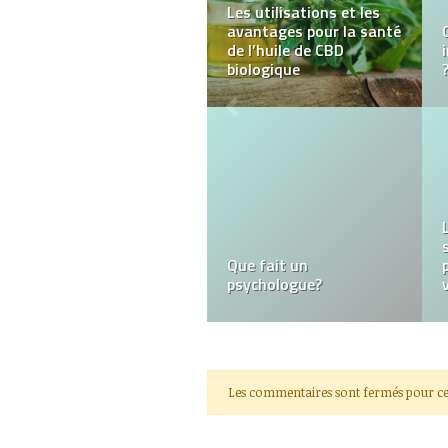
Miel de thym – un
produit savoureux de la
péninsule ibérique
Qu’est-Ce Que Le PIED
D’athlète?
Les commentaires sont fermés pour ce