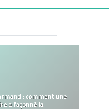
ormand : comment une
re a façonné la