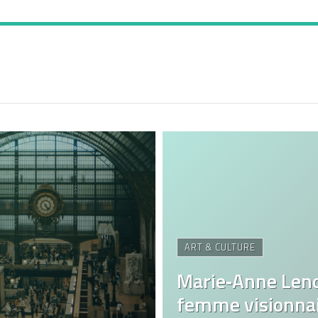
ART & CULTURE
Marie‑Anne Len
femme visionnai