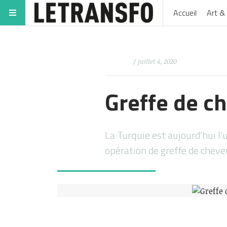
Accueil
Art & 
/ juillet 4, 2020
Greffe de c
La Turquie est aujourd’hui l
opération de greffe de cheve