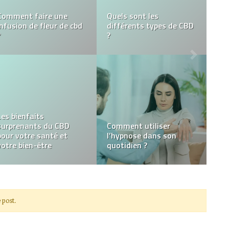
Pourquoi vous avez
Qu’est-ce que
besoin d’une fontaine à
Testogen?
eau ?
6 raisons pour
lesquelles les docteurs
recommandent de
tremper dans des bains
Comment trouver un
de sel d’Epsom
bon naturopathe ?
 post.