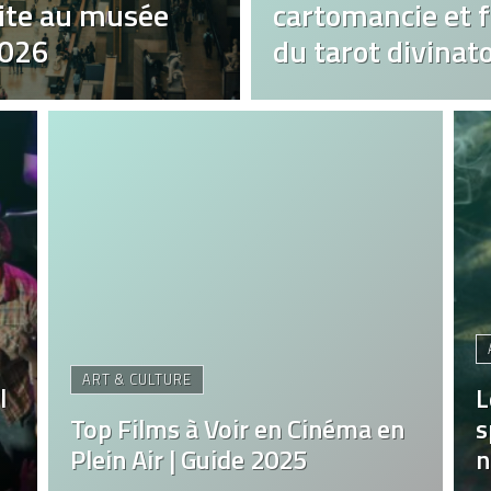
ite au musée
cartomancie et fa
2026
du tarot divinato
ART & CULTURE
l
L
Top Films à Voir en Cinéma en
s
Plein Air | Guide 2025
n