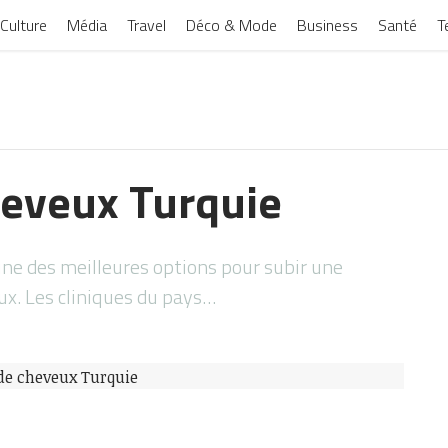
Culture
Média
Travel
Déco & Mode
Business
Santé
T
heveux Turquie
’une des meilleures options pour subir une
ux. Les cliniques du pays…