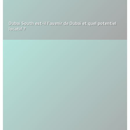
Dubai South est-il l’avenir de Dubaï et quel potentiel
locatif ?