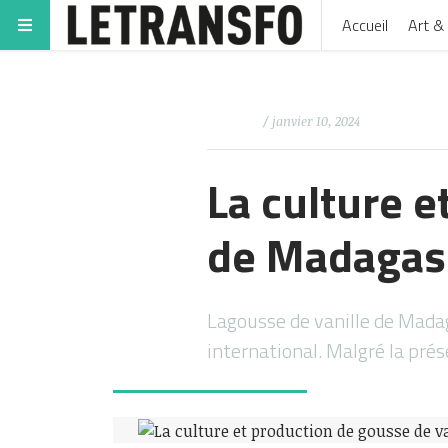
Accueil
Art & 
/ janvier 10, 2024
La culture e
de Madagasca
Lagousse de vanille de Madag
international. Malgré la prés