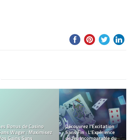
À la découverte des
caméras DSLR et des
appareils photo : Le
Pourquoi visiter
guide du passionné