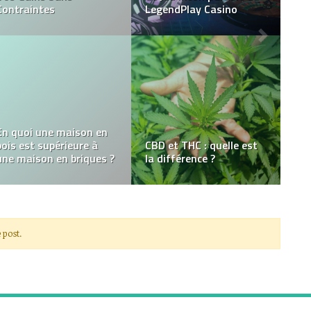
IDMarket.com ?
d’image
L’Intersection de l’Art et
5 choses à savoir avant
du Jeu Vidéo
de faire du canoë
 post.