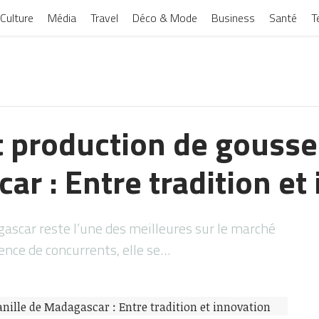
Culture
Média
Travel
Déco & Mode
Business
Santé
T
t production de gousse
r : Entre tradition et
ascar reste l’une des meilleures sur le marché
ence de concurrents, elle se…