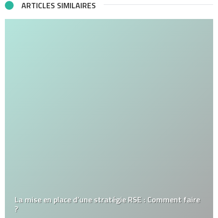
ARTICLES SIMILAIRES
La mise en place d’une stratégie RSE : Comment faire
?