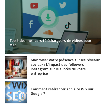
Top 5 des meilleurs téléchargeurs de vidéos pour
Mac
Maximiser votre présence sur les réseaux
sociaux : L’impact des followers
Instagram sur le succès de votre
entreprise
Comment référencer son site Wix sur
Google ?