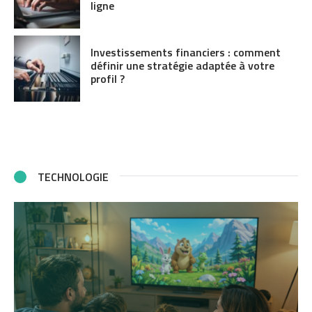
ligne
Investissements financiers : comment
définir une stratégie adaptée à votre
profil ?
TECHNOLOGIE