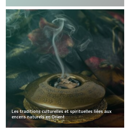
Les traditions culturelles et spirituelles liées aux
encens naturels en Orient