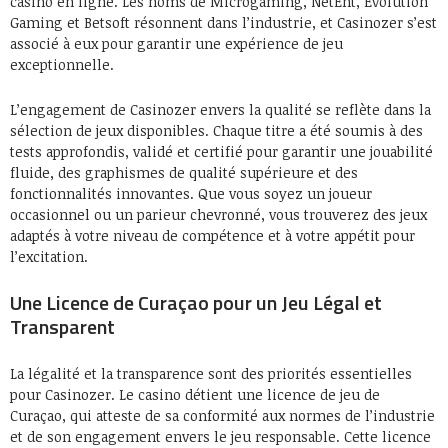
casino en ligne. Les noms de Microgaming, NetEnt, Evolution
Gaming et Betsoft résonnent dans l’industrie, et Casinozer s’est
associé à eux pour garantir une expérience de jeu
exceptionnelle.
L’engagement de Casinozer envers la qualité se reflète dans la
sélection de jeux disponibles. Chaque titre a été soumis à des
tests approfondis, validé et certifié pour garantir une jouabilité
fluide, des graphismes de qualité supérieure et des
fonctionnalités innovantes. Que vous soyez un joueur
occasionnel ou un parieur chevronné, vous trouverez des jeux
adaptés à votre niveau de compétence et à votre appétit pour
l’excitation.
Une Licence de Curaçao pour un Jeu Légal et
Transparent
La légalité et la transparence sont des priorités essentielles
pour Casinozer. Le casino détient une licence de jeu de
Curaçao, qui atteste de sa conformité aux normes de l’industrie
et de son engagement envers le jeu responsable. Cette licence