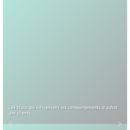
Les trucs qui influencent les comportements d’achat
des clients