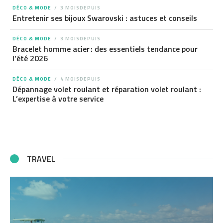
DÉCO & MODE
3 MOISDEPUIS
Entretenir ses bijoux Swarovski : astuces et conseils
DÉCO & MODE
3 MOISDEPUIS
Bracelet homme acier : des essentiels tendance pour
l’été 2026
DÉCO & MODE
4 MOISDEPUIS
Dépannage volet roulant et réparation volet roulant :
L’expertise à votre service
TRAVEL