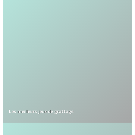
Les meilleurs jeux de grattage