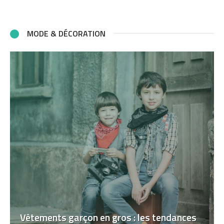
MODE & DÉCORATION
Vêtements garçon en gros : les tendances