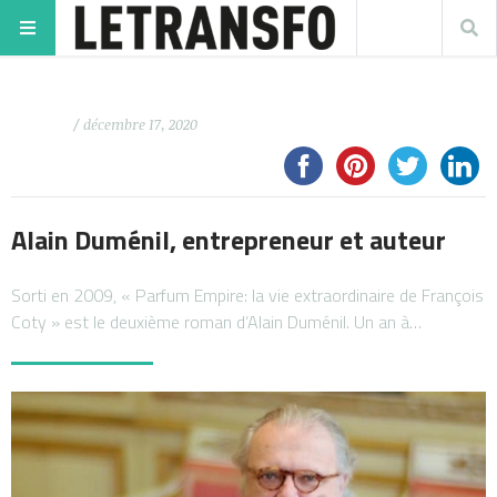
/ décembre 17, 2020
Alain Duménil, entrepreneur et auteur
Sorti en 2009, « Parfum Empire: la vie extraordinaire de François
Coty » est le deuxième roman d’Alain Duménil. Un an à…