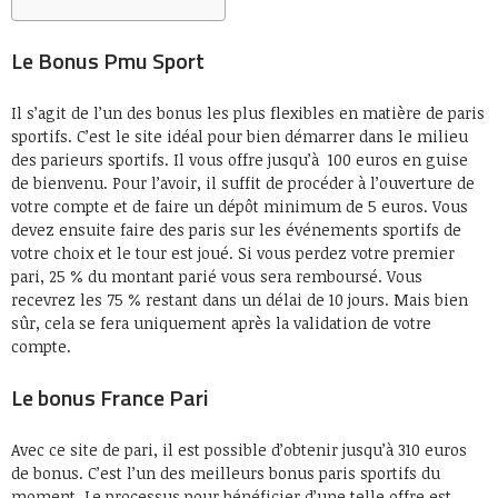
Le Bonus Pmu Sport
Il s’agit de l’un des bonus les plus flexibles en matière de paris
sportifs. C’est le site idéal pour bien démarrer dans le milieu
des parieurs sportifs. Il vous offre jusqu’à 100 euros en guise
de bienvenu. Pour l’avoir, il suffit de procéder à l’ouverture de
votre compte et de faire un dépôt minimum de 5 euros. Vous
devez ensuite faire des paris sur les événements sportifs de
votre choix et le tour est joué. Si vous perdez votre premier
pari, 25 % du montant parié vous sera remboursé. Vous
recevrez les 75 % restant dans un délai de 10 jours. Mais bien
sûr, cela se fera uniquement après la validation de votre
compte.
Le bonus France Pari
Avec ce site de pari, il est possible d’obtenir jusqu’à 310 euros
de bonus. C’est l’un des meilleurs bonus paris sportifs du
moment. Le processus pour bénéficier d’une telle offre est