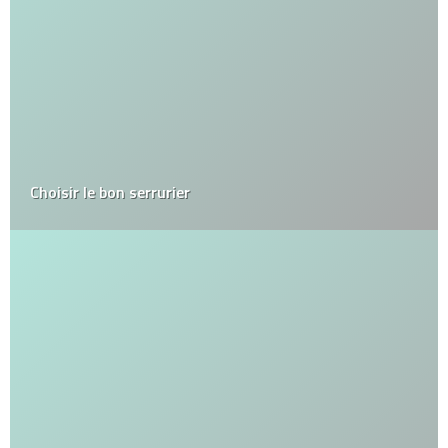
Choisir le bon serrurier