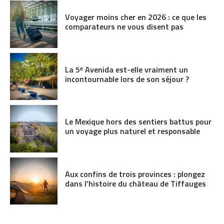
Voyager moins cher en 2026 : ce que les
comparateurs ne vous disent pas
La 5ᵉ Avenida est-elle vraiment un
incontournable lors de son séjour ?
Le Mexique hors des sentiers battus pour
un voyage plus naturel et responsable
Aux confins de trois provinces : plongez
dans l’histoire du château de Tiffauges