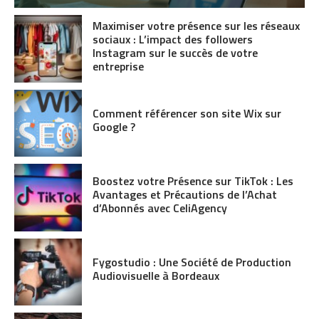
Maximiser votre présence sur les réseaux
sociaux : L’impact des followers
Instagram sur le succès de votre
entreprise
Comment référencer son site Wix sur
Google ?
Boostez votre Présence sur TikTok : Les
Avantages et Précautions de l’Achat
d’Abonnés avec CeliAgency
Fygostudio : Une Société de Production
Audiovisuelle à Bordeaux