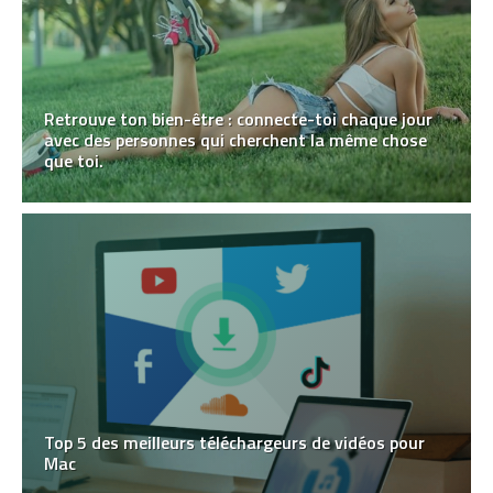
Retrouve ton bien-être : connecte-toi chaque jour
avec des personnes qui cherchent la même chose
que toi.
Top 5 des meilleurs téléchargeurs de vidéos pour
Mac