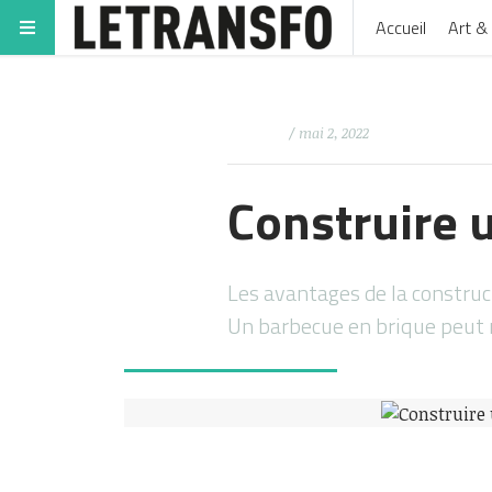
Accueil
Art & 
/ mai 2, 2022
Construire 
Les avantages de la construc
Un barbecue en brique peut 