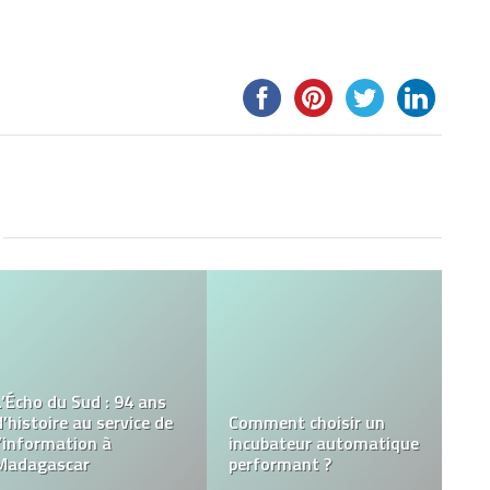
Slottica, le leader crypto
Le style industriel, la
des casinos et paris
tendance mobilier 2021
sportifs en ligne