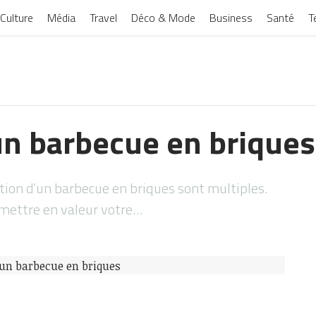
Culture
Média
Travel
Déco & Mode
Business
Santé
T
un barbecue en briques
tion d’un barbecue en briques sont multiples.
mettre en valeur votre…