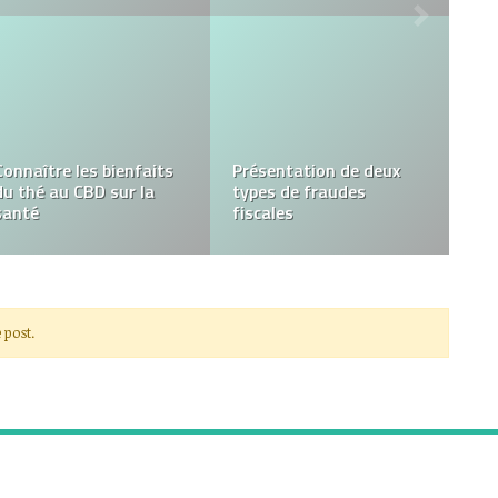
Formation Drone à
3 matières écologiques
Tours, France : Un Vol
pour vos cadeaux
vers l’Excellence dans le
personnalisés
Télépilotage Aérien
 post.