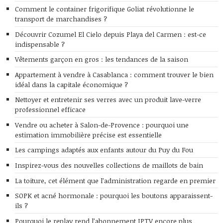
Comment le container frigorifique Goliat révolutionne le
transport de marchandises ?
Découvrir Cozumel El Cielo depuis Playa del Carmen : est-ce
indispensable ?
Vêtements garçon en gros : les tendances de la saison
Appartement à vendre à Casablanca : comment trouver le bien
idéal dans la capitale économique ?
Nettoyer et entretenir ses verres avec un produit lave-verre
professionnel efficace
Vendre ou acheter à Salon-de-Provence : pourquoi une
estimation immobilière précise est essentielle
Les campings adaptés aux enfants autour du Puy du Fou
Inspirez-vous des nouvelles collections de maillots de bain
La toiture, cet élément que l’administration regarde en premier
SOPK et acné hormonale : pourquoi les boutons apparaissent-
ils ?
Pourquoi le replay rend l’abonnement IPTV encore plus