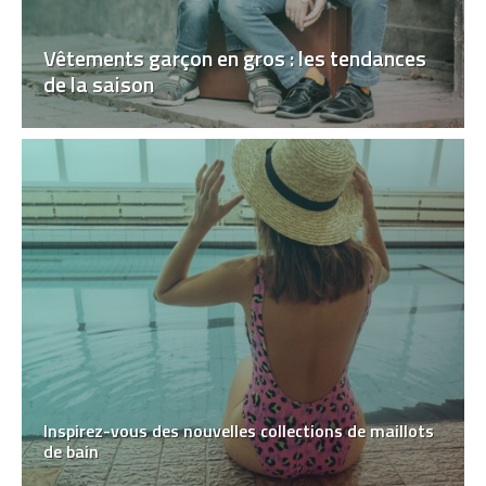
Vêtements garçon en gros : les tendances
de la saison
Inspirez-vous des nouvelles collections de maillots
de bain