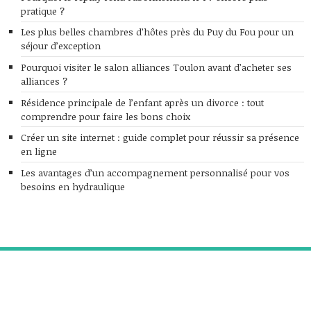
pratique ?
Les plus belles chambres d’hôtes près du Puy du Fou pour un
séjour d’exception
Pourquoi visiter le salon alliances Toulon avant d’acheter ses
alliances ?
Résidence principale de l’enfant après un divorce : tout
comprendre pour faire les bons choix
Créer un site internet : guide complet pour réussir sa présence
en ligne
Les avantages d’un accompagnement personnalisé pour vos
besoins en hydraulique