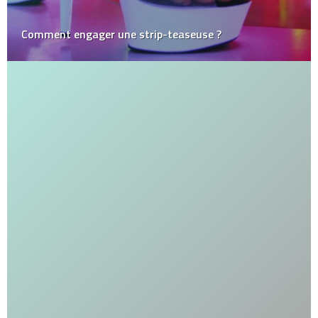
Comment engager une strip-teaseuse ?