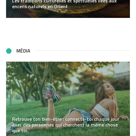
Les traditions culturelles et spirituelles liées aux
encens naturels en Orient
MÉDIA
Retrouve ton bien-être : connecte-toi chaque jour
avec des personnes qui cherchent la même chose
que toi.