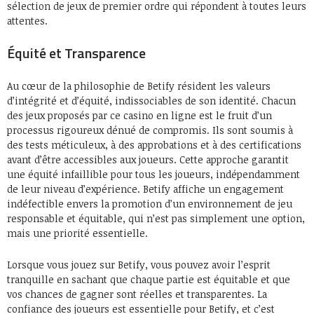
sélection de jeux de premier ordre qui répondent à toutes leurs
attentes.
Équité et Transparence
Au cœur de la philosophie de Betify résident les valeurs
d’intégrité et d’équité, indissociables de son identité. Chacun
des jeux proposés par ce casino en ligne est le fruit d’un
processus rigoureux dénué de compromis. Ils sont soumis à
des tests méticuleux, à des approbations et à des certifications
avant d’être accessibles aux joueurs. Cette approche garantit
une équité infaillible pour tous les joueurs, indépendamment
de leur niveau d’expérience. Betify affiche un engagement
indéfectible envers la promotion d’un environnement de jeu
responsable et équitable, qui n’est pas simplement une option,
mais une priorité essentielle.
Lorsque vous jouez sur Betify, vous pouvez avoir l’esprit
tranquille en sachant que chaque partie est équitable et que
vos chances de gagner sont réelles et transparentes. La
confiance des joueurs est essentielle pour Betify, et c’est