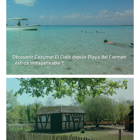
Découvrir Cozumel El Cielo depuis Playa del Carmen
: est-ce indispensable ?