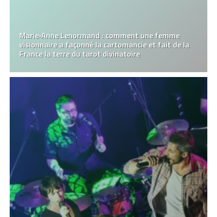
Marie‑Anne Lenormand : comment une femme
visionnaire a façonné la cartomancie et fait de la
France la terre du tarot divinatoire