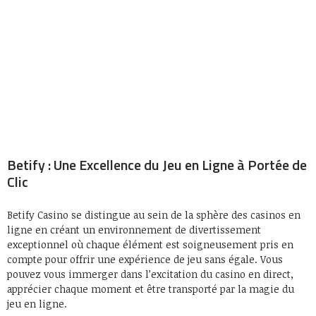
Betify : Une Excellence du Jeu en Ligne à Portée de
Clic
Betify Casino se distingue au sein de la sphère des casinos en
ligne en créant un environnement de divertissement
exceptionnel où chaque élément est soigneusement pris en
compte pour offrir une expérience de jeu sans égale. Vous
pouvez vous immerger dans l’excitation du casino en direct,
apprécier chaque moment et être transporté par la magie du
jeu en ligne.