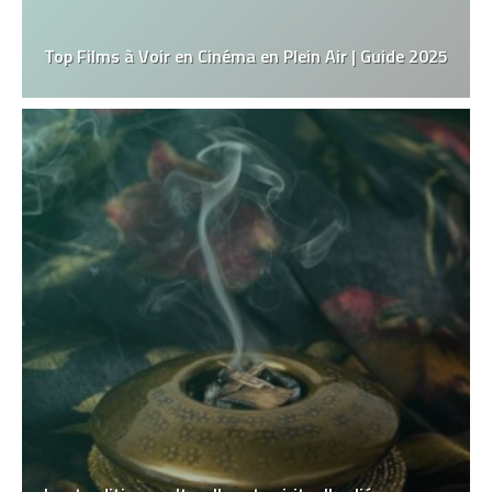
Top Films à Voir en Cinéma en Plein Air | Guide 2025