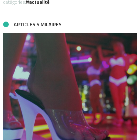
catégories:
actualité
ARTICLES SIMILAIRES