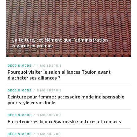
La toiture, cet élément que l’administration
regarde en premier
DÉCO & MODE
1 MOISDEPUIS
Pourquoi visiter le salon alliances Toulon avant
d’acheter ses alliances ?
DÉCO & MODE
3 MOISDEPUIS
Ceinture pour femme : accessoire mode indispensable
pour styliser vos looks
DÉCO & MODE
3 MOISDEPUIS
Entretenir ses bijoux Swarovski : astuces et conseils
DÉCO & MODE
3 MOISDEPUIS