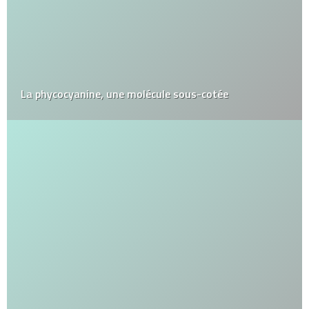
La phycocyanine, une molécule sous-cotée