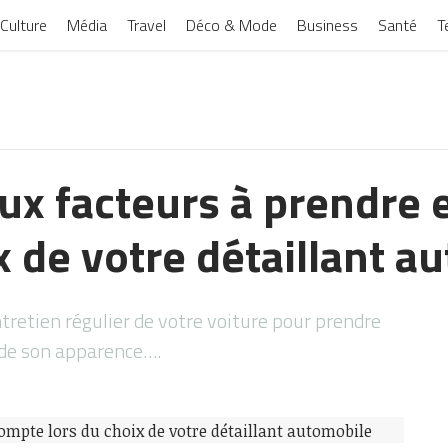
Culture
Média
Travel
Déco & Mode
Business
Santé
T
aux facteurs à prendre
x de votre détaillant a
ntretien régulier de votre voiture pour prendre
 de son apparence….