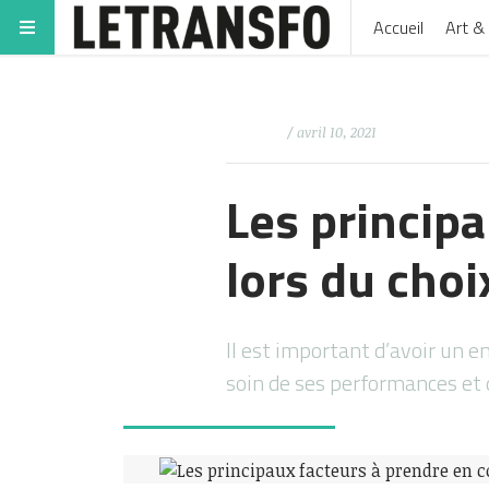
Accueil
Art & 
/ avril 10, 2021
Les princip
lors du choi
Il est important d’avoir un e
soin de ses performances et