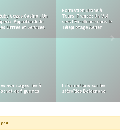
La Plateforme en Ligne
Conseils pour vous aider
du Casino Magical Spin :
à choisir le meilleur
Plongez dans un Monde
couvreur professionnel
Coloré et Chaleureux de
pour le travail à
Jeux d’Argent
accomplir
Comment acheter une
Comment sélectionner
poussette ?
le bon électricien ?
 post.