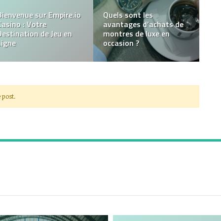
Choisir l’étiquetage à la
Punaises de lit et
source pour augmenter
voyages : comment
la sécurité de la vente
éviter de les ramener à
au détail
la maison ?
 post.