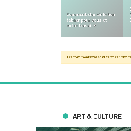
Choisir le meilleur
cabinet de conseil
agroalimentaire en
France
Les commentaires sont fermés pour ce
ART & CULTURE