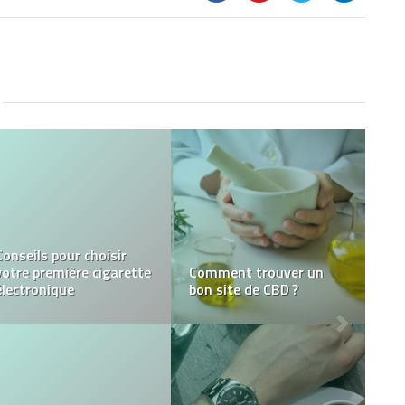
Rénovation de façade :
quel type de peinture
Comment espionner le
idéal pour embellir son
compte Snapchat de
logement ?
quelqu’un ?