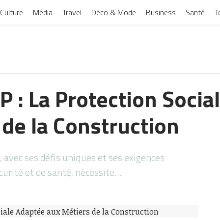
Culture
Média
Travel
Déco & Mode
Business
Santé
T
P : La Protection Socia
 de la Construction
n, avec ses défis uniques et ses exigences
curité et de santé, nécessite…