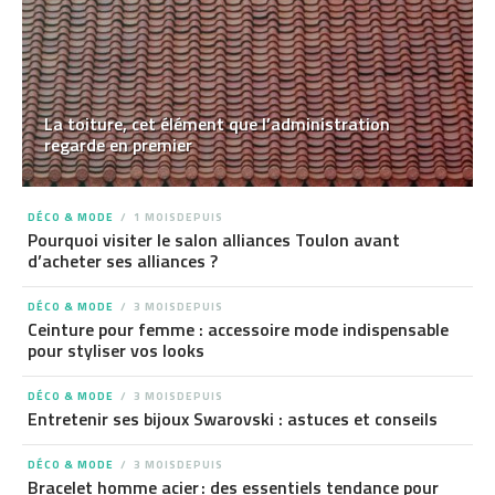
La toiture, cet élément que l’administration
regarde en premier
DÉCO & MODE
1 MOISDEPUIS
Pourquoi visiter le salon alliances Toulon avant
d’acheter ses alliances ?
DÉCO & MODE
3 MOISDEPUIS
Ceinture pour femme : accessoire mode indispensable
pour styliser vos looks
DÉCO & MODE
3 MOISDEPUIS
Entretenir ses bijoux Swarovski : astuces et conseils
DÉCO & MODE
3 MOISDEPUIS
Bracelet homme acier : des essentiels tendance pour