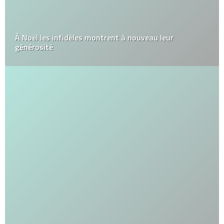
À Noël les infidèles montrent à nouveau leur
générosité