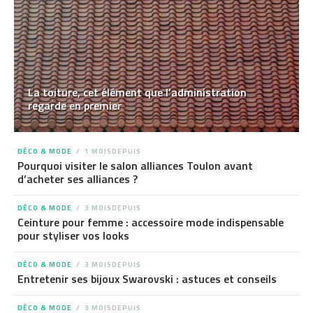
La toiture, cet élément que l’administration
regarde en premier
DÉCO & MODE
1 MOISDEPUIS
Pourquoi visiter le salon alliances Toulon avant
d’acheter ses alliances ?
DÉCO & MODE
3 MOISDEPUIS
Ceinture pour femme : accessoire mode indispensable
pour styliser vos looks
DÉCO & MODE
3 MOISDEPUIS
Entretenir ses bijoux Swarovski : astuces et conseils
DÉCO & MODE
3 MOISDEPUIS