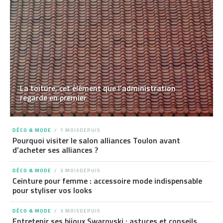
La toiture, cet élément que l’administration
regarde en premier
DÉCO & MODE
1 MOISDEPUIS
Pourquoi visiter le salon alliances Toulon avant
d’acheter ses alliances ?
DÉCO & MODE
3 MOISDEPUIS
Ceinture pour femme : accessoire mode indispensable
pour styliser vos looks
DÉCO & MODE
3 MOISDEPUIS
Entretenir ses bijoux Swarovski : astuces et conseils