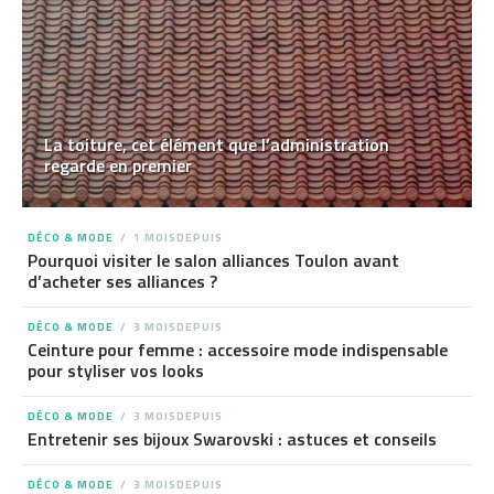
La toiture, cet élément que l’administration
regarde en premier
DÉCO & MODE
1 MOISDEPUIS
Pourquoi visiter le salon alliances Toulon avant
d’acheter ses alliances ?
DÉCO & MODE
3 MOISDEPUIS
Ceinture pour femme : accessoire mode indispensable
pour styliser vos looks
DÉCO & MODE
3 MOISDEPUIS
Entretenir ses bijoux Swarovski : astuces et conseils
DÉCO & MODE
3 MOISDEPUIS