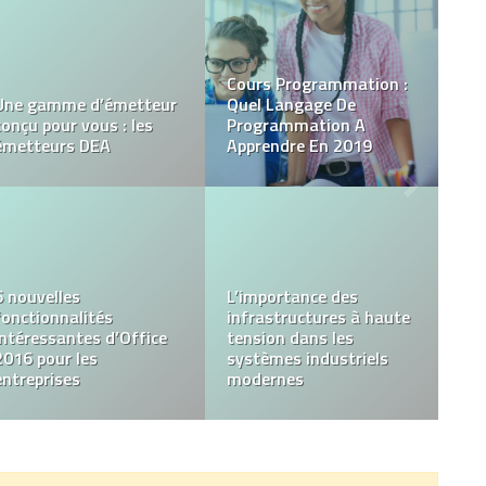
COMMENT CRÉER UN
Comment envoyer des
SITE WEB
sms anonymes ?
Pourquoi adopter un
coffre-fort numérique
Comment voir et
pour vos données
signaler une coupure
personnelles et
d’électricité en direct :
professionnelles ?
Guide pratique