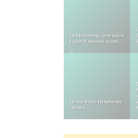
Logiciel CRM : quels
avantages pour vos
ventes ?
Présentation de la
télécommande NICE
ON2E