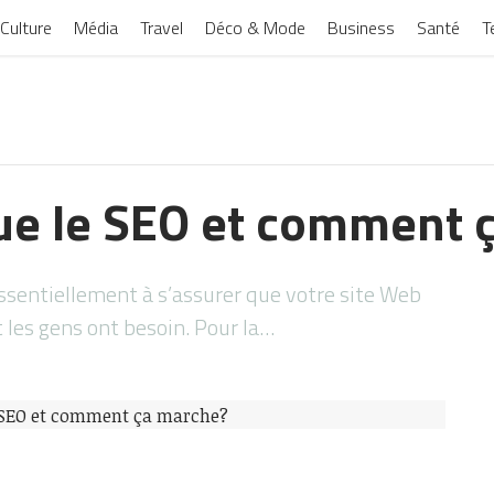
Culture
Média
Travel
Déco & Mode
Business
Santé
T
ue le SEO et comment 
ssentiellement à s’assurer que votre site Web
 les gens ont besoin. Pour la…