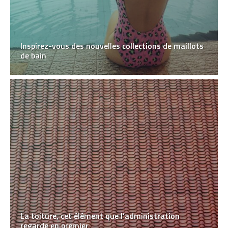
Inspirez-vous des nouvelles collections de maillots
de bain
La toiture, cet élément que l’administration
regarde en premier