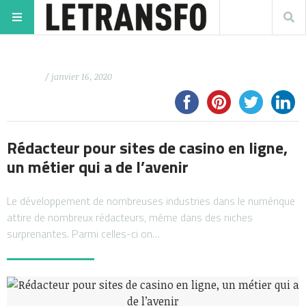
/ janvier 16, 2020
Rédacteur pour sites de casino en ligne,
un métier qui a de l’avenir
Le développement de nombreuses industries dans le numérique
attire de nombreux rédacteurs, même dans des niches
surprenantes. Parmi celles-ci on…