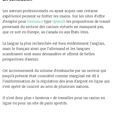
Les auteurs professionnels ou ayant acquis une certaine
expérience peuvent se frotter les mains. Sur les sites d’offre
d’emploi pour
freelance
type
Upwork
les propositions de travail
provenant du secteur des casinos virtuels ne manquent pas,
que ce soit en Europe, au Canada ou aux États-Unis.
La langue la plus recherchée est bien évidemment l’anglais,
mais le français ainsi que l’allemand et les langues
scandinaves sont aussi demandées et offrent de belles
perspectives d’avenir.
Cet accroissement du volume d’embauche par un secteur qui
jusqu’à présent était considéré comme marginal est dû à
l’uniformisation de la régulation des jeux d’argent en ligne qui
s’est opéré de concert au sein de plusieurs nations.
Il n’est donc plus « honteux » de travailler pour un casino en
ligne ou pour un site de paris sportifs.