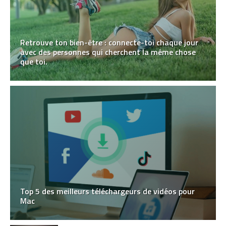
Retrouve ton bien-être : connecte-toi chaque jour
avec des personnes qui cherchent la même chose
que toi.
Top 5 des meilleurs téléchargeurs de vidéos pour
Mac