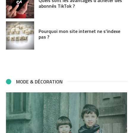
Quels sont les avantages d’acheter des
abonnés TikTok ?
Pourquoi mon site internet ne s’indexe
pas ?
MODE & DÉCORATION