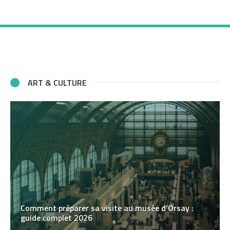
ART & CULTURE
Comment préparer sa visite au musée d’Orsay :
guide complet 2026