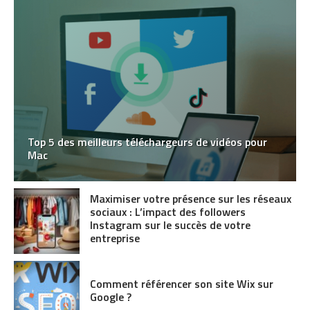
Top 5 des meilleurs téléchargeurs de vidéos pour
Mac
Maximiser votre présence sur les réseaux
sociaux : L’impact des followers
Instagram sur le succès de votre
entreprise
Comment référencer son site Wix sur
Google ?