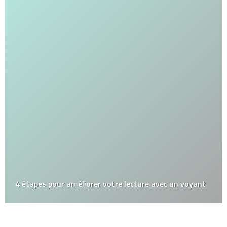
4 étapes pour améliorer votre lecture avec un voyant