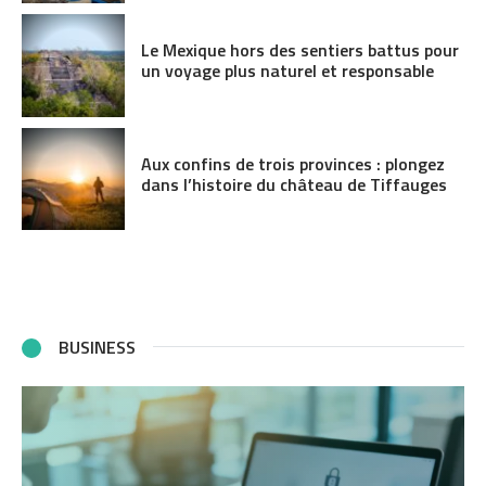
Le Mexique hors des sentiers battus pour
un voyage plus naturel et responsable
Aux confins de trois provinces : plongez
dans l’histoire du château de Tiffauges
BUSINESS