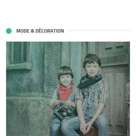
MODE & DÉCORATION