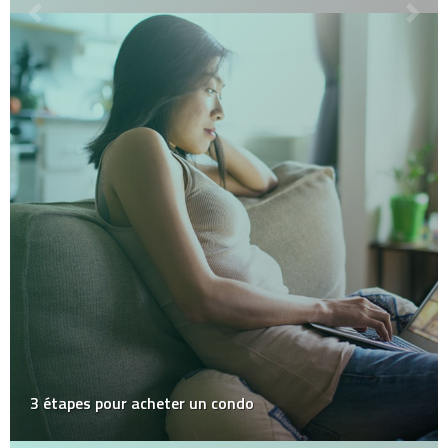
3 étapes pour acheter un condo