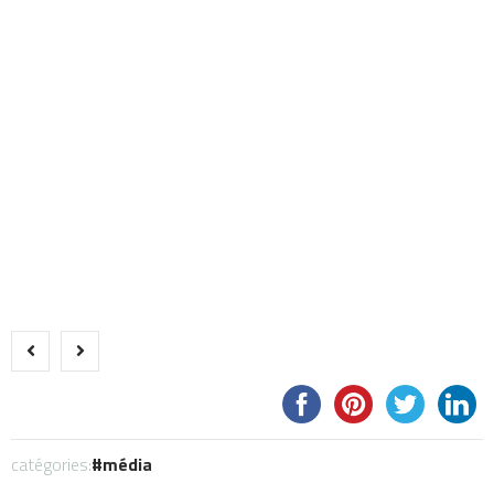
catégories:
média