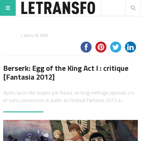
/ mars 18, 2018
Berserk: Egg of the King Act I : critique
[Fantasia 2012]
Après avoir été surpris par Asura, un long métrage japonais cru
et sans concession, le public du festival Fantasia 2012 a…