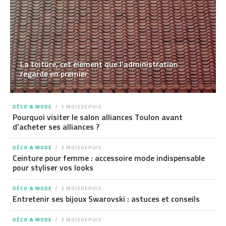
La toiture, cet élément que l’administration
regarde en premier
DÉCO & MODE
1 MOISDEPUIS
Pourquoi visiter le salon alliances Toulon avant
d’acheter ses alliances ?
DÉCO & MODE
3 MOISDEPUIS
Ceinture pour femme : accessoire mode indispensable
pour styliser vos looks
DÉCO & MODE
3 MOISDEPUIS
Entretenir ses bijoux Swarovski : astuces et conseils
DÉCO & MODE
3 MOISDEPUIS