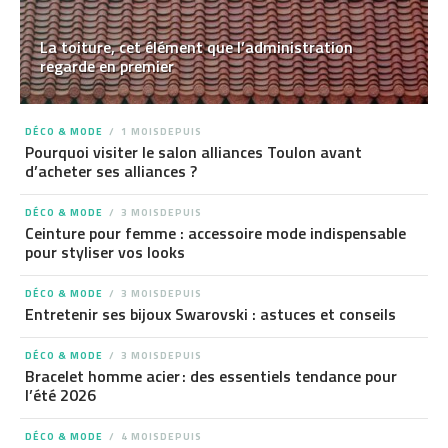
La toiture, cet élément que l’administration
regarde en premier
DÉCO & MODE
1 MOISDEPUIS
Pourquoi visiter le salon alliances Toulon avant
d’acheter ses alliances ?
DÉCO & MODE
3 MOISDEPUIS
Ceinture pour femme : accessoire mode indispensable
pour styliser vos looks
DÉCO & MODE
3 MOISDEPUIS
Entretenir ses bijoux Swarovski : astuces et conseils
DÉCO & MODE
3 MOISDEPUIS
Bracelet homme acier : des essentiels tendance pour
l’été 2026
DÉCO & MODE
4 MOISDEPUIS