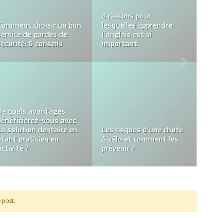
Les éléments à
rechercher dans une
Qu’est-ce qu’un hamac?
agence digitale
Voici pourquoi vous
Les solutions pour se
devriez utiliser un
développer sur internet
grinder
 post.