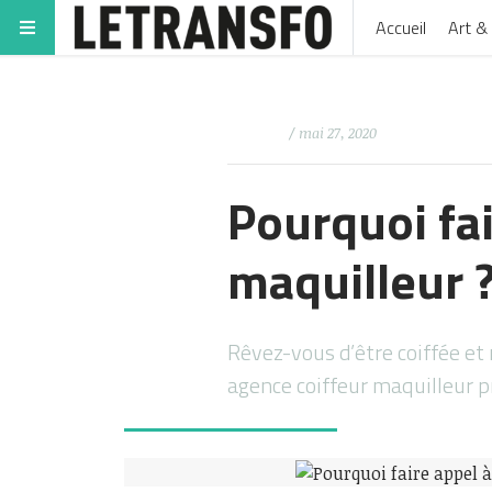
Accueil
Art & 
/ mai 27, 2020
Pourquoi fai
maquilleur 
Rêvez-vous d’être coiffée e
agence coiffeur maquilleur pr