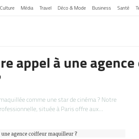
Culture
Média
Travel
Déco & Mode
Business
Santé
T
re appel à une agence 
?
t maquillée comme une star de cinéma ? Notre
ofessionnelle, située à Paris offre aux…