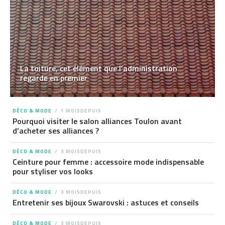
La toiture, cet élément que l’administration
regarde en premier
DÉCO & MODE
1 MOISDEPUIS
Pourquoi visiter le salon alliances Toulon avant
d’acheter ses alliances ?
DÉCO & MODE
3 MOISDEPUIS
Ceinture pour femme : accessoire mode indispensable
pour styliser vos looks
DÉCO & MODE
3 MOISDEPUIS
Entretenir ses bijoux Swarovski : astuces et conseils
DÉCO & MODE
3 MOISDEPUIS