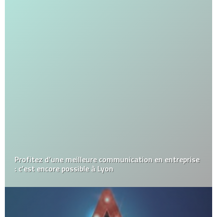
Profitez d’une meilleure communication en entreprise
: c’est encore possible à Lyon