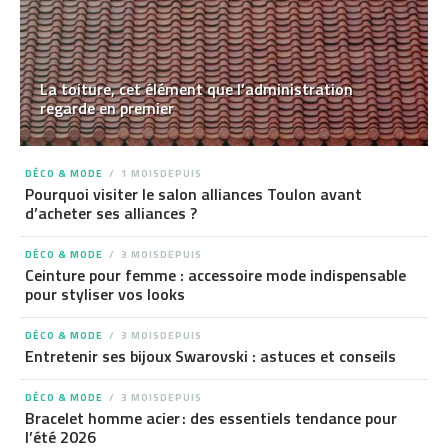
La toiture, cet élément que l’administration
regarde en premier
DÉCO & MODE
1 MOISDEPUIS
Pourquoi visiter le salon alliances Toulon avant
d’acheter ses alliances ?
DÉCO & MODE
3 MOISDEPUIS
Ceinture pour femme : accessoire mode indispensable
pour styliser vos looks
DÉCO & MODE
3 MOISDEPUIS
Entretenir ses bijoux Swarovski : astuces et conseils
DÉCO & MODE
3 MOISDEPUIS
Bracelet homme acier : des essentiels tendance pour
l’été 2026