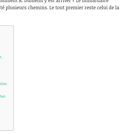
mment A. Duménil y est arriver ? Le milliardaire
 plusieurs chemins. Le tout premier reste celui de la
e.
lier.
’art.