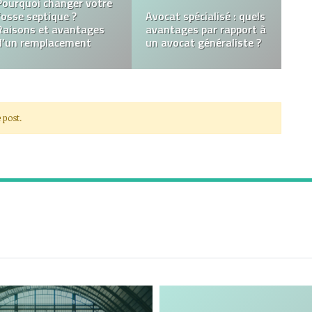
Pourquoi changer votre
fosse septique ?
Avocat spécialisé : quels
Raisons et avantages
avantages par rapport à
d’un remplacement
un avocat généraliste ?
 post.