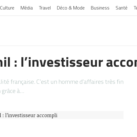
Culture
Média
Travel
Déco & Mode
Business
Santé
T
l : l’investisseur acco
ité française. C’est un homme d’affaires très fin
n grâce à…