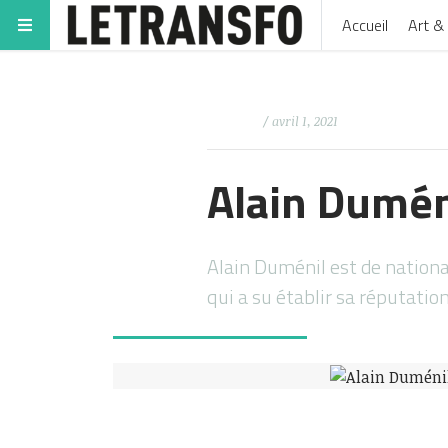
Accueil
Art & 
/ avril 1, 2021
Alain Duméni
Alain Duménil est de national
qui a su établir sa réputatio