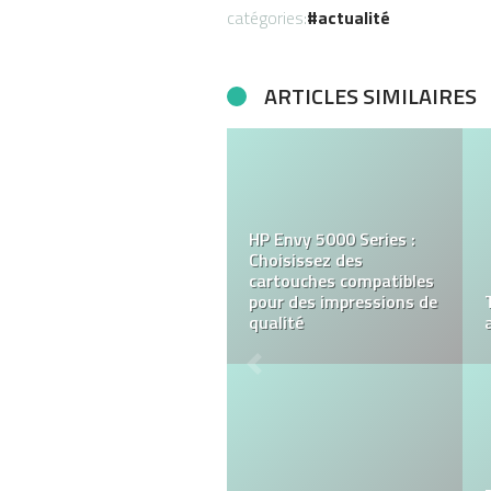
catégories:
actualité
ARTICLES SIMILAIRES
HP Envy 5000 Series :
Choisissez des
cartouches compatibles
pour des impressions de
qualité