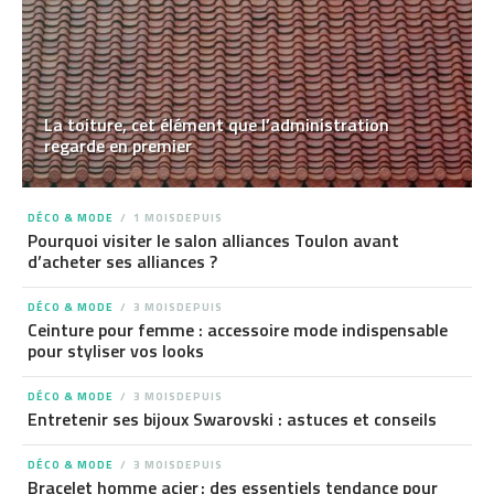
La toiture, cet élément que l’administration
regarde en premier
DÉCO & MODE
1 MOISDEPUIS
Pourquoi visiter le salon alliances Toulon avant
d’acheter ses alliances ?
DÉCO & MODE
3 MOISDEPUIS
Ceinture pour femme : accessoire mode indispensable
pour styliser vos looks
DÉCO & MODE
3 MOISDEPUIS
Entretenir ses bijoux Swarovski : astuces et conseils
DÉCO & MODE
3 MOISDEPUIS
Bracelet homme acier : des essentiels tendance pour