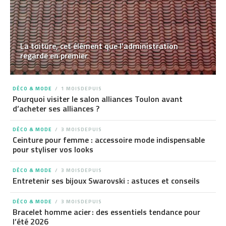
La toiture, cet élément que l’administration
regarde en premier
DÉCO & MODE
1 MOISDEPUIS
Pourquoi visiter le salon alliances Toulon avant
d’acheter ses alliances ?
DÉCO & MODE
3 MOISDEPUIS
Ceinture pour femme : accessoire mode indispensable
pour styliser vos looks
DÉCO & MODE
3 MOISDEPUIS
Entretenir ses bijoux Swarovski : astuces et conseils
DÉCO & MODE
3 MOISDEPUIS
Bracelet homme acier : des essentiels tendance pour
l’été 2026