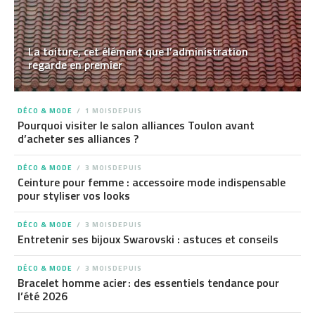
La toiture, cet élément que l’administration
regarde en premier
DÉCO & MODE
1 MOISDEPUIS
Pourquoi visiter le salon alliances Toulon avant
d’acheter ses alliances ?
DÉCO & MODE
3 MOISDEPUIS
Ceinture pour femme : accessoire mode indispensable
pour styliser vos looks
DÉCO & MODE
3 MOISDEPUIS
Entretenir ses bijoux Swarovski : astuces et conseils
DÉCO & MODE
3 MOISDEPUIS
Bracelet homme acier : des essentiels tendance pour
l’été 2026