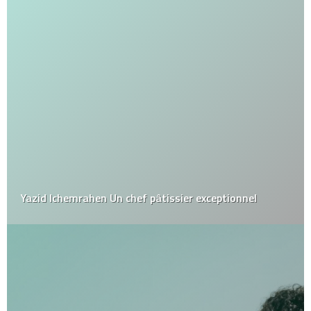
Yazid Ichemrahen Un chef pâtissier exceptionnel