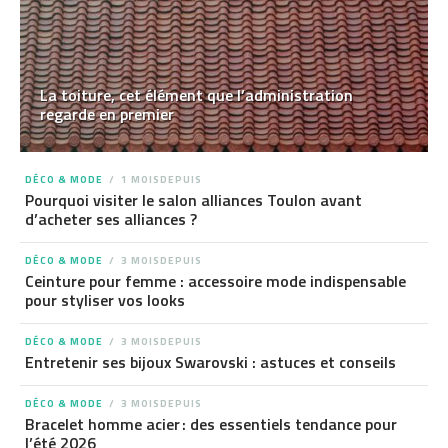
La toiture, cet élément que l’administration
regarde en premier
DÉCO & MODE
1 MOISDEPUIS
Pourquoi visiter le salon alliances Toulon avant
d’acheter ses alliances ?
DÉCO & MODE
3 MOISDEPUIS
Ceinture pour femme : accessoire mode indispensable
pour styliser vos looks
DÉCO & MODE
3 MOISDEPUIS
Entretenir ses bijoux Swarovski : astuces et conseils
DÉCO & MODE
3 MOISDEPUIS
Bracelet homme acier : des essentiels tendance pour
l’été 2026