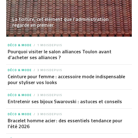
La toiture, cet élément que l’administration
regarde en premier
DÉCO & MODE
1 MOISDEPUIS
Pourquoi visiter le salon alliances Toulon avant
d’acheter ses alliances ?
DÉCO & MODE
3 MOISDEPUIS
Ceinture pour femme : accessoire mode indispensable
pour styliser vos looks
DÉCO & MODE
3 MOISDEPUIS
Entretenir ses bijoux Swarovski : astuces et conseils
DÉCO & MODE
3 MOISDEPUIS
Bracelet homme acier : des essentiels tendance pour
l’été 2026