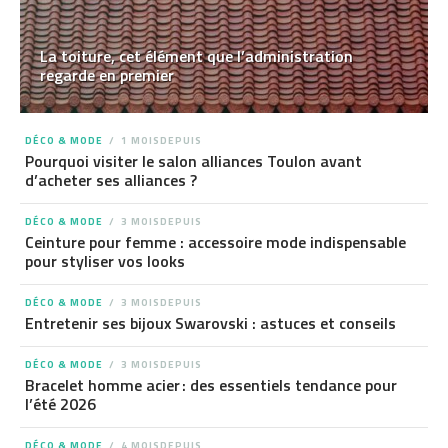
La toiture, cet élément que l’administration
regarde en premier
DÉCO & MODE
1 MOISDEPUIS
Pourquoi visiter le salon alliances Toulon avant
d’acheter ses alliances ?
DÉCO & MODE
3 MOISDEPUIS
Ceinture pour femme : accessoire mode indispensable
pour styliser vos looks
DÉCO & MODE
3 MOISDEPUIS
Entretenir ses bijoux Swarovski : astuces et conseils
DÉCO & MODE
3 MOISDEPUIS
Bracelet homme acier : des essentiels tendance pour
l’été 2026
DÉCO & MODE
4 MOISDEPUIS