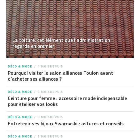
La toiture, cet élément que l’administration
regarde en premier
DÉCO & MODE
1 MOISDEPUIS
Pourquoi visiter le salon alliances Toulon avant
d’acheter ses alliances ?
DÉCO & MODE
3 MOISDEPUIS
Ceinture pour femme : accessoire mode indispensable
pour styliser vos looks
DÉCO & MODE
3 MOISDEPUIS
Entretenir ses bijoux Swarovski : astuces et conseils
DÉCO & MODE
3 MOISDEPUIS