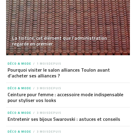
La toiture, cet élément que l’administration
regarde en premier
DÉCO & MODE
1 MOISDEPUIS
Pourquoi visiter le salon alliances Toulon avant
d’acheter ses alliances ?
DÉCO & MODE
3 MOISDEPUIS
Ceinture pour femme : accessoire mode indispensable
pour styliser vos looks
DÉCO & MODE
3 MOISDEPUIS
Entretenir ses bijoux Swarovski : astuces et conseils
DÉCO & MODE
3 MOISDEPUIS