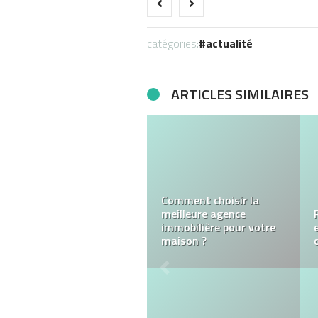
catégories:
actualité
ARTICLES SIMILAIRES
La psychologie du jeu :
les 5 avantages des
escape games pour le
développement des
compétences