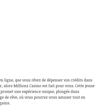
en ligne, que vous rêvez de dépenser vos crédits dans
, alors Millionz Casino est fait pour vous. Cette jeune
s promet une expérience unique, plongée dans
ge de rêve, où vous pourrez vous amuser tout en
gains.