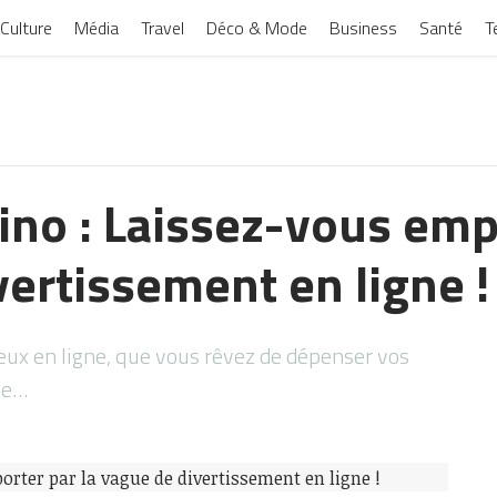
Culture
Média
Travel
Déco & Mode
Business
Santé
T
ino : Laissez-vous emp
ertissement en ligne !
eux en ligne, que vous rêvez de dépenser vos
que…