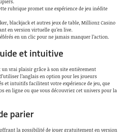
upiers.
cette rubrique promet une expérience de jeu inédite
ker, blackjack et autres jeux de table, Millionz Casino
nt en version virtuelle qu’en live.
référés en un clic pour ne jamais manquer l’action.
uide et intuitive
 un vrai plaisir grâce à son site entièrement
d’utiliser l’anglais en option pour les joueurs
et intuitifs facilitent votre expérience de jeu, que
s en ligne ou que vous découvriez cet univers pour la
de parier
ffrant la possibilité de jouer gratuitement en version