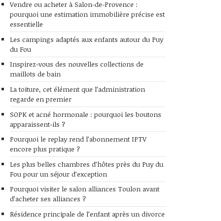
Vendre ou acheter à Salon-de-Provence :
pourquoi une estimation immobilière précise est
essentielle
Les campings adaptés aux enfants autour du Puy
du Fou
Inspirez-vous des nouvelles collections de
maillots de bain
La toiture, cet élément que l’administration
regarde en premier
SOPK et acné hormonale : pourquoi les boutons
apparaissent-ils ?
Pourquoi le replay rend l’abonnement IPTV
encore plus pratique ?
Les plus belles chambres d’hôtes près du Puy du
Fou pour un séjour d’exception
Pourquoi visiter le salon alliances Toulon avant
d’acheter ses alliances ?
Résidence principale de l’enfant après un divorce