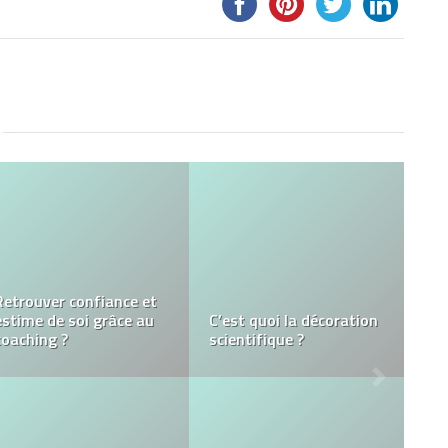
L’essor des crèches
La Moonrock CBD :
d’entreprise : une
pourquoi ce produit est-
tendance marquante
il si populaire ?