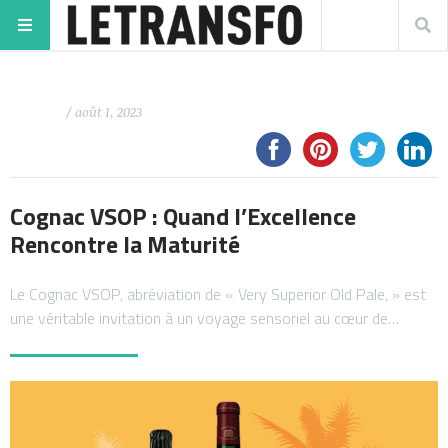
/ août 1, 2023
Cognac VSOP : Quand l’Excellence
Rencontre la Maturité
Le Cognac VSOP, abréviation de « Very Superior Old Pale, » est
une véritable invitation à un voyage sensoriel au cœur de…