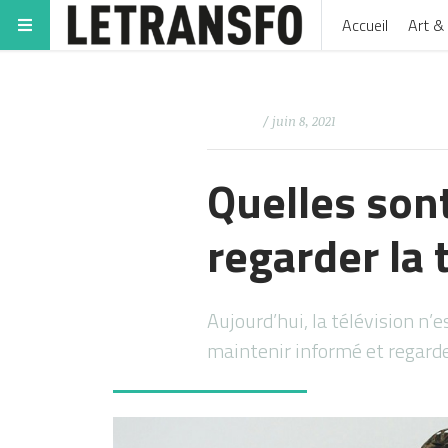
Accueil
Art & 
/ juin 8, 2021
Quelles sont
regarder la t
Aujourd’hui, la télévision n’
maintenir informé et regard