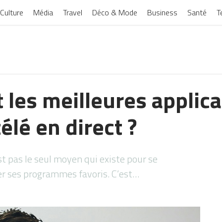
Culture
Média
Travel
Déco & Mode
Business
Santé
T
 les meilleures applic
élé en direct ?
est pas le seul moyen qui existe pour se
er ses programmes favoris. C’est…