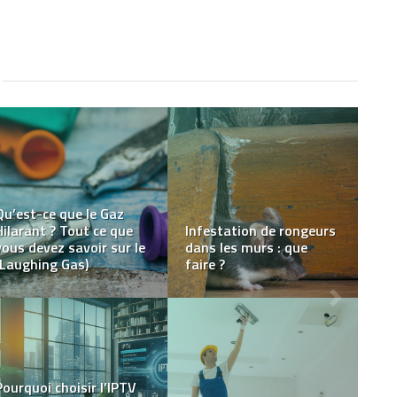
Comment trouver les
Tout ce qu’il faut savoir
vide-greniers et
sur le système de
brocantes pour vendre
sécurité des casinos en
ses objets d’occasion ?
ligne