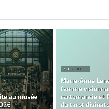
ART & CULTURE
Marie‑Anne Len
femme visionnai
ite au musée
cartomancie et fa
2026
du tarot divinato