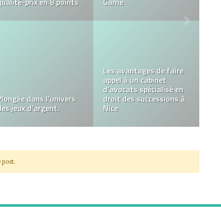
entretien d’embauche ?
la Souleuvre
4 questions
fréquemment posées
sur les clés de produit et
Comment fonctionne la
l’activation de Windows
vérification d’identité ?
10
 post.