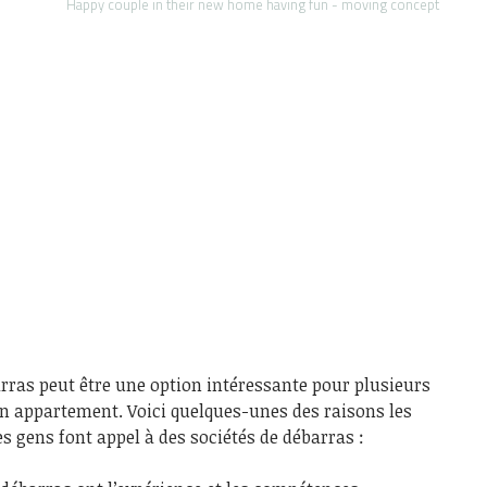
Happy couple in their new home having fun - moving concept
arras peut être une option intéressante pour plusieurs
 un appartement. Voici quelques-unes des raisons les
s gens font appel à des sociétés de débarras :