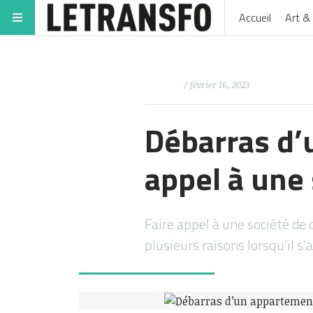
Accueil
Art & 
/ février 16, 2023
Débarras d’
appel à une 
Faire appel à une société de
plusieurs raisons lorsqu’il s’