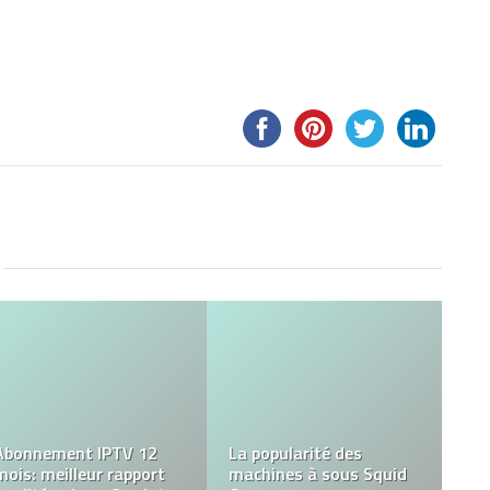
Vivez des sensations
Comment vous
fortes au Skypark
préparez-vous à votre
Normandie du Viaduc de