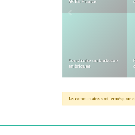
spirituelle ?
Permis Accéléré à Paris :
Obtenez Votre Code de
la Route Rapidement et
à Moindre Coût
Les commentaires sont fermés pour ce