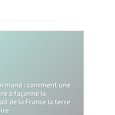
ormand : comment une
re a façonné la
it de la France la terre
ire