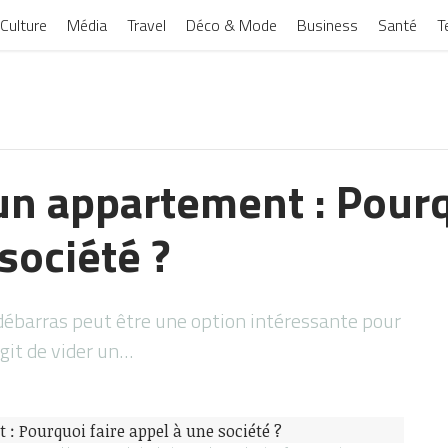
Culture
Média
Travel
Déco & Mode
Business
Santé
T
un appartement : Pourq
société ?
 débarras peut être une option intéressante pour
agit de vider un…