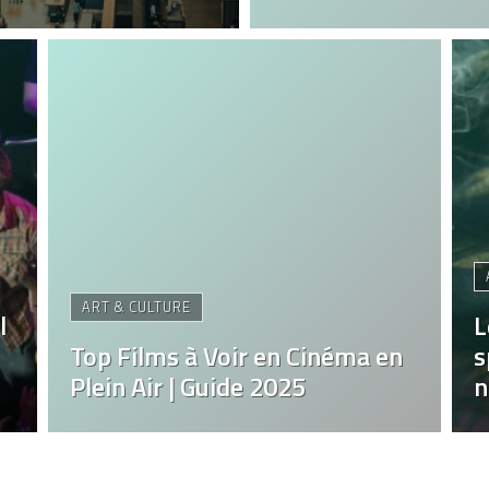
ART & CULTURE
l
L
Top Films à Voir en Cinéma en
s
Plein Air | Guide 2025
n