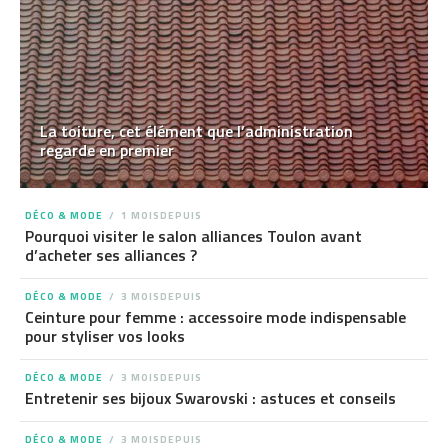
La toiture, cet élément que l’administration
regarde en premier
DÉCO & MODE
1 MOISDEPUIS
Pourquoi visiter le salon alliances Toulon avant
d’acheter ses alliances ?
DÉCO & MODE
3 MOISDEPUIS
Ceinture pour femme : accessoire mode indispensable
pour styliser vos looks
DÉCO & MODE
3 MOISDEPUIS
Entretenir ses bijoux Swarovski : astuces et conseils
DÉCO & MODE
3 MOISDEPUIS