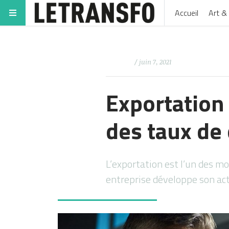
Accueil
Art & 
/ juin 7, 2021
Exportation 
des taux de
L’exportation est l’un des mo
entreprise développe son activ