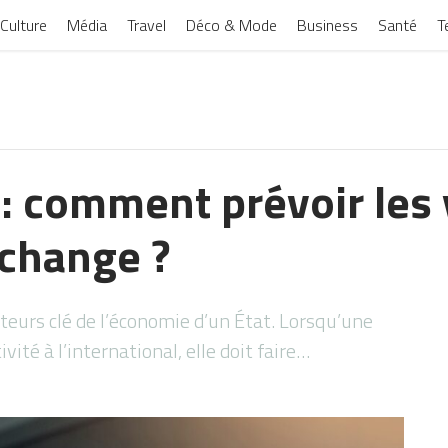
Culture
Média
Travel
Déco & Mode
Business
Santé
T
: comment prévoir les 
 change ?
teurs clé de l’économie d’un État. Lorsqu’une
ité à l’international, elle doit faire…