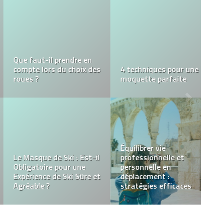
3 raisons de privilégier
Nettoyer et entretenir
une billetterie en ligne
ses verres avec un
pour l’organisation des
produit lave-verre
événements
professionnel efficace
Obtenez facilement un
Est-ce légal d’acheter
rendez-vous à la
des followers Instagram
préfecture de Bobigny
? Le vrai du faux