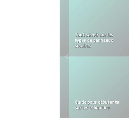
4 techniques pour une
moquette parfaite
Équilibrer vie
professionnelle et
personnelle en
déplacement :
stratégies efficaces