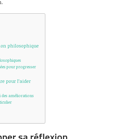
n.
xion philosophique
ilosophiques
tées pour progresser
re pour l’aider
ui des améliorations
iculier
pper sa réflexion