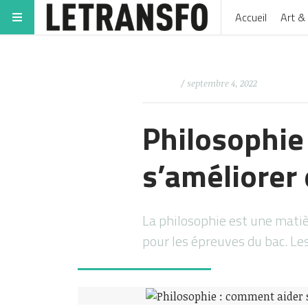
Accueil
Art & 
/ septembre 4, 2022
Philosophie
s’améliorer 
La philosophie est une mat
pour les épreuves du bac. Le