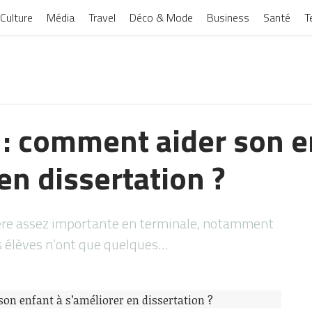
Culture
Média
Travel
Déco & Mode
Business
Santé
T
 : comment aider son e
en dissertation ?
ière assez importante en terminale, notamment
s élèves n’ont que quelques…