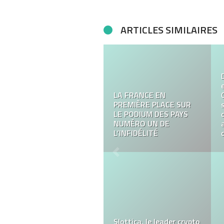
ARTICLES SIMILAIRES
A quoi servent les
lunettes anti lumière
bleue ?