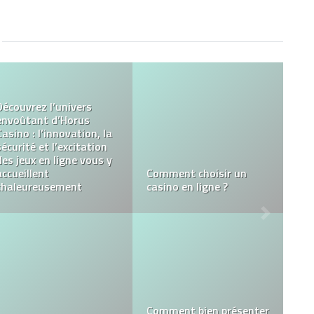
Comment se
Guide des fleurs CBD en
débarrasser d’un nid de
gros
frelons ?
Les meilleurs conseils
pour choisir les services