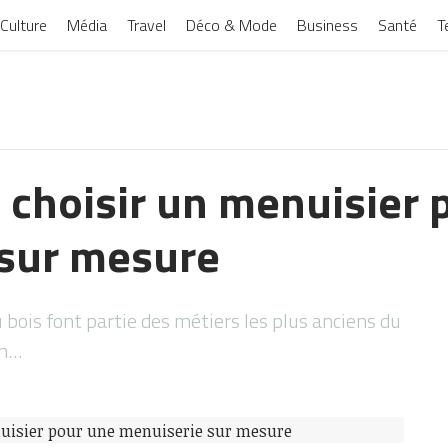
Culture
Média
Travel
Déco & Mode
Business
Santé
T
e choisir un menuisier 
 sur mesure
u bois font partie des métiers les plus anciens du
un…