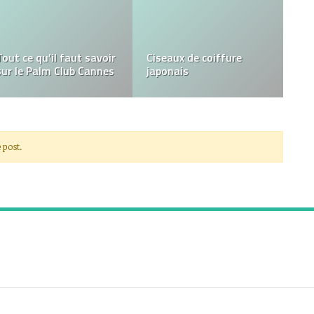
Choisir le meilleur
abonnement IPTV : Ce
Pourquoi porter des
qu’il faut savoir
culottes menstruelles ?
 post.