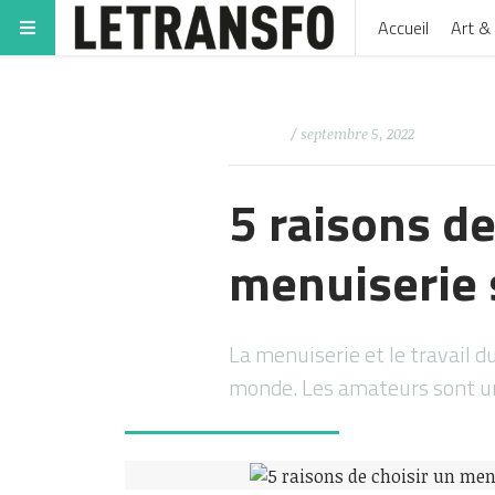
Accueil
Art & 
/ septembre 5, 2022
5 raisons d
menuiserie
La menuiserie et le travail d
monde. Les amateurs sont 