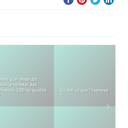
Un dessert sain et ultra
chic : servez des fruits
d’hiver pour
Le Femdom : pourquoi
impressionner vos
est-il populaire ?
invités !