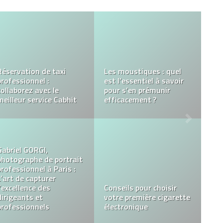
Les trucs qui
influencent les
Climatiseur en panne :
comportements d’achat
Que faire ?
des clients
DealGo : La plateforme
Villadelice : Louer une
gratuite et sécurisée
piscine pour un
pour la diffusion de vos
séminaire
petites annonces