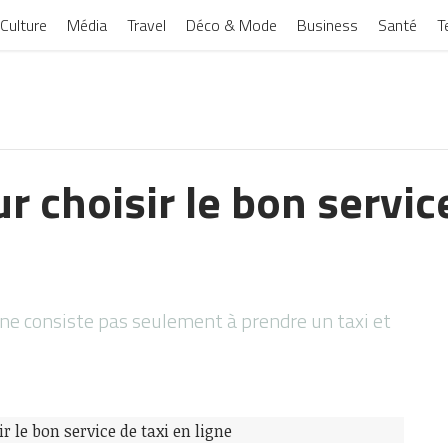
Culture
Média
Travel
Déco & Mode
Business
Santé
T
r choisir le bon servic
i ne consiste pas seulement à prendre un taxi et