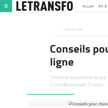
Accueil
Art & 
/ juin 11, 2022
Conseils pou
ligne
Choisir le bon service de tax
à s’en débarrasser. Si vous…