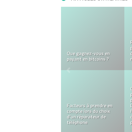
Qu’est-ce qu’une
identification de
véhicule : numéro (VIN)?
À Pâques les Françaises
sont infidèles