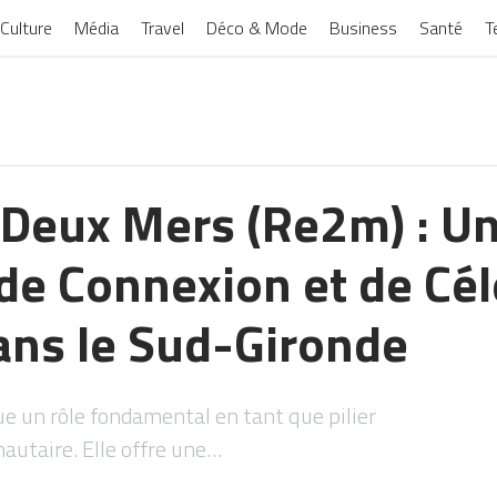
Culture
Média
Travel
Déco & Mode
Business
Santé
T
 Deux Mers (Re2m) : U
e Connexion et de Cél
dans le Sud-Gironde
oue un rôle fondamental en tant que pilier
autaire. Elle offre une…