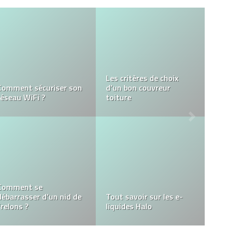
Sélection d’affiches de
Valorisez la culture
Noël : votre solution
grâce aux divers types
pour des fêtes
de jeu afro
lumineuses
Est-ce légal d’acheter
La mise en place d’une
des followers Instagram
stratégie webmarketing
? Le vrai du faux
: