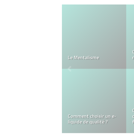
Pariez et gagnez de
l’argent réel sur Lucky8
Casino
Gabriel GORGI,
photographe de portrait
professionnel à Paris :
L’art de capturer
l’excellence des
dirigeants et
professionnels