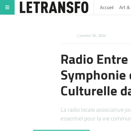
Accueil
Art & 
/ janvier 26, 2024
Radio Entre
Symphonie d
Culturelle 
La radio locale associative j
essentiel pour la vie commun