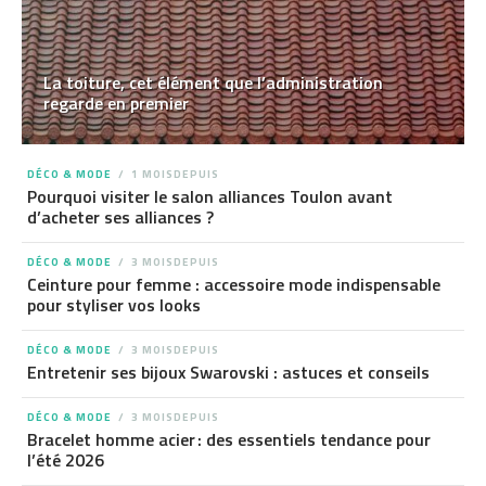
La toiture, cet élément que l’administration
regarde en premier
DÉCO & MODE
1 MOISDEPUIS
Pourquoi visiter le salon alliances Toulon avant
d’acheter ses alliances ?
DÉCO & MODE
3 MOISDEPUIS
Ceinture pour femme : accessoire mode indispensable
pour styliser vos looks
DÉCO & MODE
3 MOISDEPUIS
Entretenir ses bijoux Swarovski : astuces et conseils
DÉCO & MODE
3 MOISDEPUIS
Bracelet homme acier : des essentiels tendance pour
l’été 2026