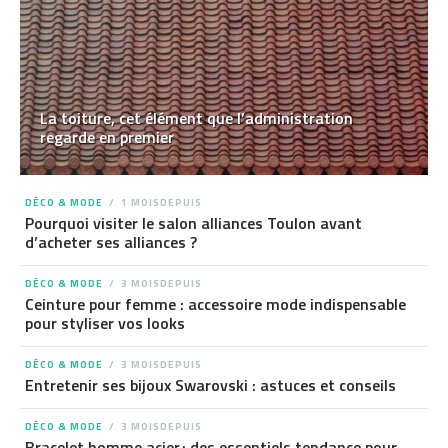
La toiture, cet élément que l’administration
regarde en premier
DÉCO & MODE
1 MOISDEPUIS
Pourquoi visiter le salon alliances Toulon avant
d’acheter ses alliances ?
DÉCO & MODE
3 MOISDEPUIS
Ceinture pour femme : accessoire mode indispensable
pour styliser vos looks
DÉCO & MODE
3 MOISDEPUIS
Entretenir ses bijoux Swarovski : astuces et conseils
DÉCO & MODE
3 MOISDEPUIS
Bracelet homme acier : des essentiels tendance pour